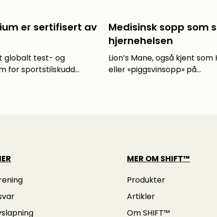
um er sertifisert av
Medisinsk sopp som s
hjernehelsen
 globalt test- og
Lion’s Mane, også kjent som
 for sportstilskudd...
eller «piggsvinsopp» på...
IER
MER OM SHIFT™
rening
Produkter
svar
Artikler
vslapning
Om SHIFT™