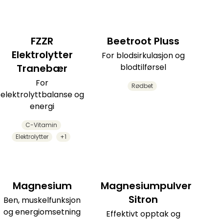
FZZR
Beetroot Pluss
Elektrolytter
For blodsirkulasjon og
Tranebær
blodtilførsel
For
Rødbet
elektrolyttbalanse og
energi
C-Vitamin
Elektrolytter
+1
Magnesium
Magnesiumpulver
Sitron
Ben, muskelfunksjon
og energiomsetning
Effektivt opptak og