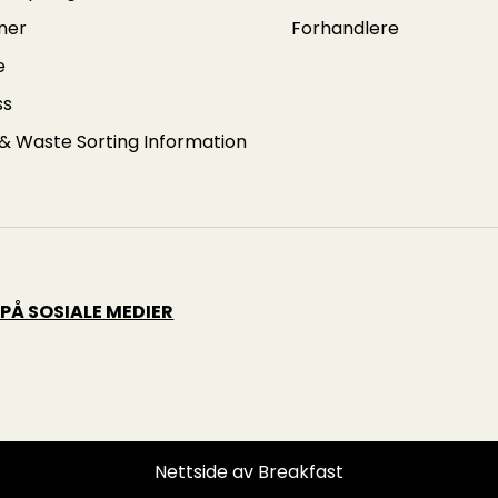
ner
Forhandlere
e
ss
 & Waste Sorting Information
 PÅ SOSIALE MEDIER
Nettside av
Breakfast