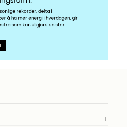
ningsform.
sonlige rekorder, delta i
er å ha mer energi i hverdagen, gir
kstra som kan utgjøre en stor
T
add