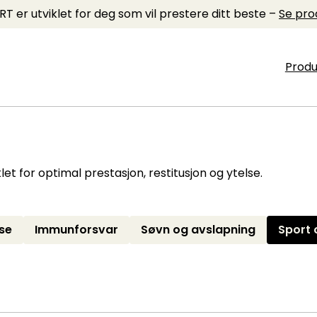
T er utviklet for deg som vil prestere ditt beste –
Se pro
Produ
let for optimal prestasjon, restitusjon og ytelse.
se
Immunforsvar
Søvn og avslapning
Sport 