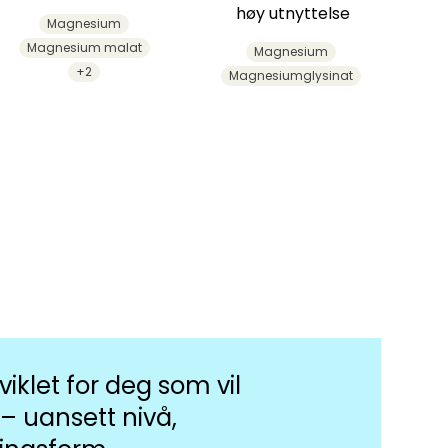
høy utnyttelse
Magnesium
Magnesium malat
Magnesium
+2
Magnesiumglysinat
iklet for deg som vil
 – uansett nivå,