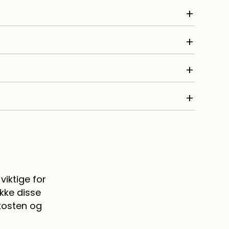
add
add
add
add
viktige for
kke disse
 kosten og