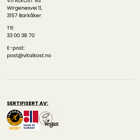
VITALKOST AS
Wirgenesvei 11,
3157 Barkåker
Tlf:
33 00 38 70
E-post:
post@vitalkost.no
SERTIFISERT AV: